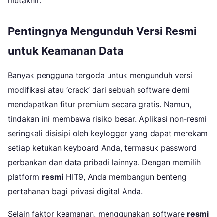
mutakhir.
Pentingnya Mengunduh Versi Resmi
untuk Keamanan Data
Banyak pengguna tergoda untuk mengunduh versi
modifikasi atau ‘crack’ dari sebuah software demi
mendapatkan fitur premium secara gratis. Namun,
tindakan ini membawa risiko besar. Aplikasi non-resmi
seringkali disisipi oleh keylogger yang dapat merekam
setiap ketukan keyboard Anda, termasuk password
perbankan dan data pribadi lainnya. Dengan memilih
platform
resmi
HIT9, Anda membangun benteng
pertahanan bagi privasi digital Anda.
Selain faktor keamanan, menggunakan software
resmi