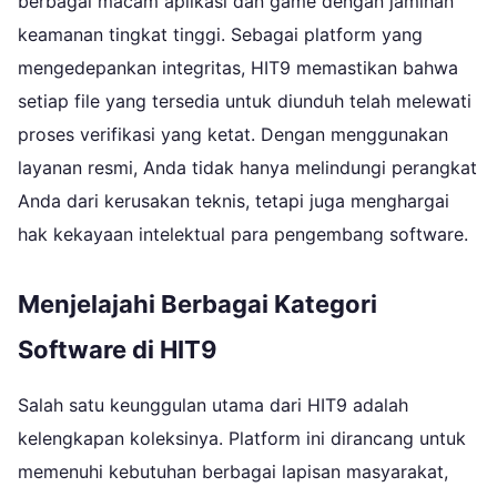
berbagai macam aplikasi dan game dengan jaminan
keamanan tingkat tinggi. Sebagai platform yang
mengedepankan integritas, HIT9 memastikan bahwa
setiap file yang tersedia untuk diunduh telah melewati
proses verifikasi yang ketat. Dengan menggunakan
layanan resmi, Anda tidak hanya melindungi perangkat
Anda dari kerusakan teknis, tetapi juga menghargai
hak kekayaan intelektual para pengembang software.
Menjelajahi Berbagai Kategori
Software di HIT9
Salah satu keunggulan utama dari HIT9 adalah
kelengkapan koleksinya. Platform ini dirancang untuk
memenuhi kebutuhan berbagai lapisan masyarakat,