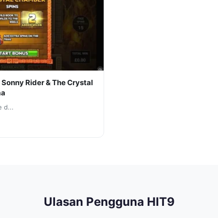
: Sonny Rider & The Crystal
aa
 d...
Ulasan Pengguna HIT9