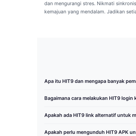
dan mengurangi stres. Nikmati sinkroni
kemajuan yang mendalam. Jadikan setia
Apa itu HIT9 dan mengapa banyak pe
Bagaimana cara melakukan HIT9 login 
Apakah ada HIT9 link alternatif untuk
Apakah perlu mengunduh HIT9 APK unt