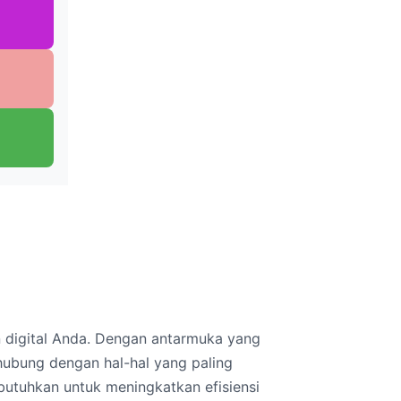
n digital Anda. Dengan antarmuka yang
rhubung dengan hal-hal yang paling
 butuhkan untuk meningkatkan efisiensi