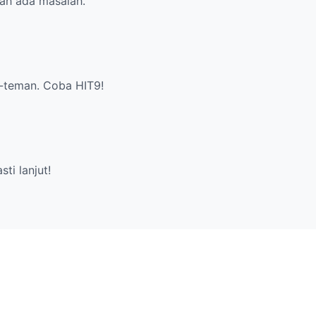
nah ada masalah.
-teman. Coba HIT9!
ti lanjut!