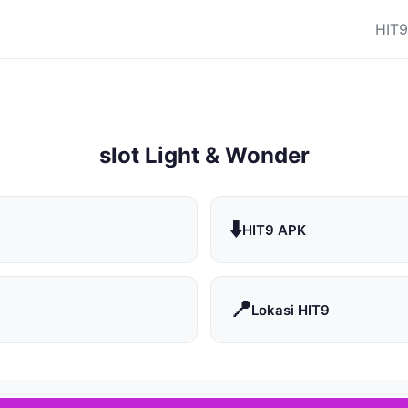
HIT9
slot Light & Wonder
⬇️
HIT9 APK
📍
Lokasi HIT9