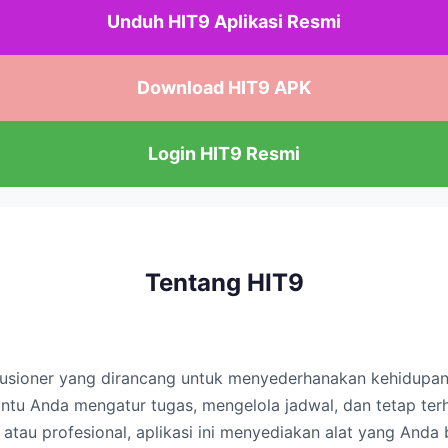
Unduh HIT9 Aplikasi Resmi
Download HIT9 APK
Login HIT9 Resmi
Tentang HIT9
volusioner yang dirancang untuk menyederhanakan kehidupa
bantu Anda mengatur tugas, mengelola jadwal, dan tetap te
 atau profesional, aplikasi ini menyediakan alat yang Anda