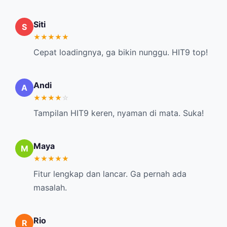
Siti
S
★
★
★
★
★
Cepat loadingnya, ga bikin nunggu. HIT9 top!
Andi
A
★
★
★
★
☆
Tampilan HIT9 keren, nyaman di mata. Suka!
Maya
M
★
★
★
★
★
Fitur lengkap dan lancar. Ga pernah ada
masalah.
Rio
R