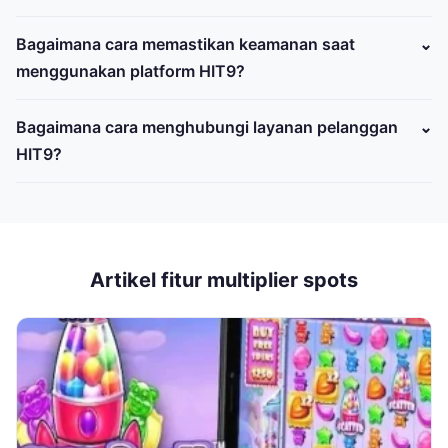
Bagaimana cara memastikan keamanan saat
menggunakan platform HIT9?
Bagaimana cara menghubungi layanan pelanggan
HIT9?
Artikel fitur multiplier spots